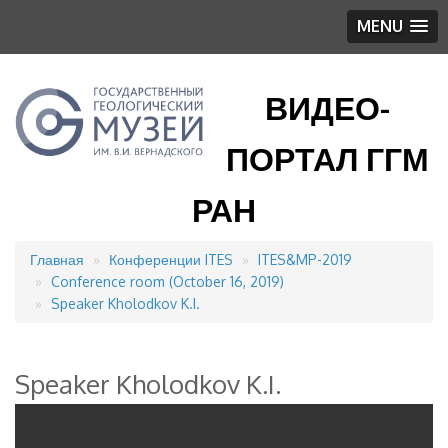
MENU
ВИДЕО-
ПОРТАЛ ГГМ
РАН
Главная
Конференции ITES
ITES&MP-2019
Строка
Conference room (October 16, 2019)
навигации
Speaker Kholodkov K.I.
Speaker Kholodkov K.I.