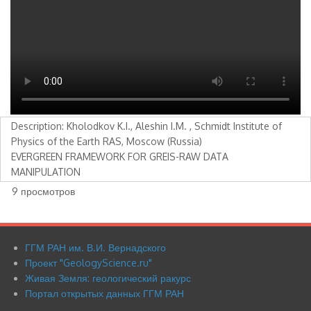
Description: Kholodkov K.I., Aleshin I.M. , Schmidt Institute of
Physics of the Earth RAS, Moscow (Russia)
EVERGREEN FRAMEWORK FOR GREIS-RAW DATA
MANIPULATION
9 просмотров
ГГМ РАН им. В.И. Вернадского
Footer
Проект "GeologyScience.ru"
menu
Живая Земля: геологический ракурс
Портал открытых данных ГГМ РАН